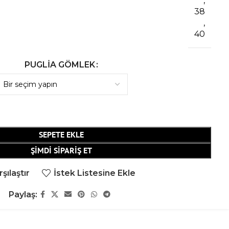
,
38
,
40
PUGLIA GÖMLEK
SEPETE EKLE
ŞIMDI SIPARIŞ ET
şılaştır
İstek Listesine Ekle
Paylaş: