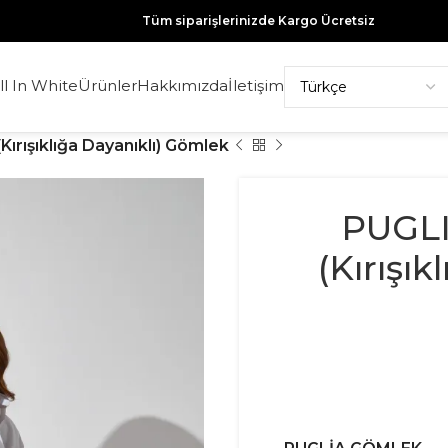
Tüm siparişlerinizde Kargo Ücretsiz
ll In White
Ürünler
Hakkımızda
İletişim
ırışıklığa Dayanıklı) Gömlek
PUGLI
(Kırışı