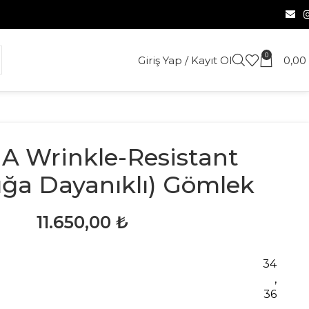
0
Giriş Yap / Kayıt Ol
0,00
A Wrinkle-Resistant
klığa Dayanıklı) Gömlek
11.650,00
₺
34
,
36