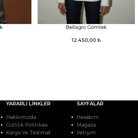
SEÇENEKLER
k
Bellagio Gömlek
12.450,00
₺
YARARLI LINKLER
SAYFALAR
Hakkımızda
Hesabım
Gizlilik Politikası
Mağaza
Kargo Ve Teslimat
İletişim