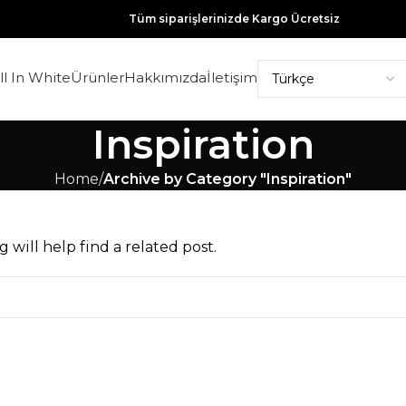
Tüm siparişlerinizde Kargo Ücretsiz
ll In White
Ürünler
Hakkımızda
İletişim
Inspiration
Home
Archive by Category "Inspiration"
will help find a related post.